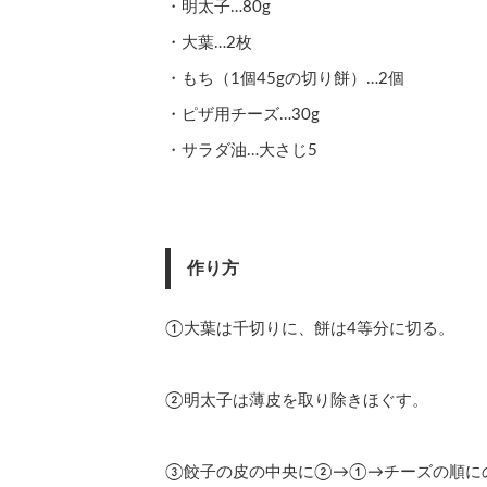
・明太子…80g
・大葉…2枚
・もち（1個45gの切り餅）…2個
・ピザ用チーズ…30g
・サラダ油…大さじ5
作り方
①大葉は千切りに、餅は4等分に切る。
②明太子は薄皮を取り除きほぐす。
③餃子の皮の中央に②→①→チーズの順に