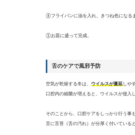
④フライパンに油を入れ、きつね色になる
⑤お皿に盛って完成。
舌のケアで風邪予防
空気が乾燥する冬は、
ウイルスが蔓延
しや
口腔内の細菌が増えると、ウイルスが侵入
そのことから、口腔ケアをしっかり行う事
舌に舌苔（舌の汚れ）が分厚く付いている