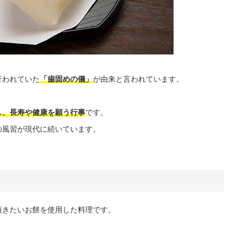
行われていた
「歯固めの儀」
が由来と言われています。
し、長寿や健康を願う行事
です。
の風習が現代に続いています。
頂きたいお餅を使用した料理です。