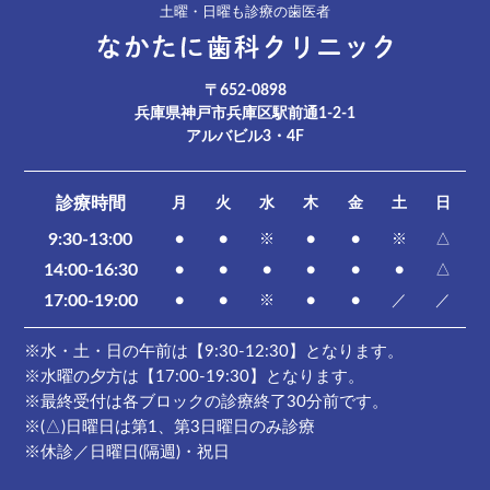
土曜・日曜も診療の歯医者
〒652-0898
兵庫県神戸市兵庫区駅前通1-2-1
アルバビル3・4F
診療時間
月
火
水
木
金
土
日
9:30-13:00
●
●
※
●
●
※
△
14:00-16:30
●
●
●
●
●
●
△
17:00-19:00
●
●
※
●
●
／
／
※水・土・日の午前は【9:30-12:30】となります。
※水曜の夕方は【17:00-19:30】となります。
※最終受付は各ブロックの診療終了30分前です。
※(△)日曜日は第1、第3日曜日のみ診療
※休診／日曜日(隔週)・祝日