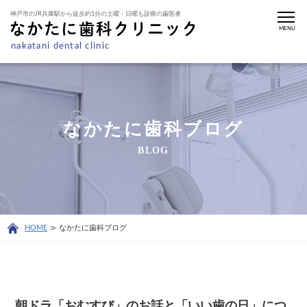
神戸市のJR兵庫駅から徒歩約1分の土曜・日曜も診療の歯医者
MENU
nakatani dental clinic
なかたに歯科ブログ
BLOG
HOME
≫ なかたに歯科ブログ
朝ドラ「おむすび」のお話と「いい歯の日」につ