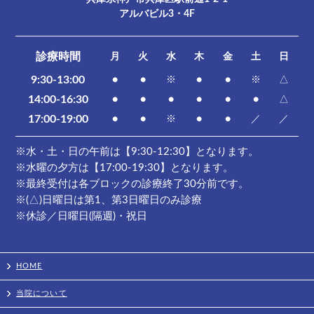
アルバビル3・4F
診療時間
月
火
水
木
金
土
日
9:30-13:00
●
●
※
●
●
※
△
14:00-16:30
●
●
●
●
●
●
△
17:00-19:00
●
●
※
●
●
／
／
※水・土・日の午前は【9:30-12:30】となります。
※水曜の夕方は【17:00-19:30】となります。
※最終受付は各ブロックの診療終了30分前です。
※(△)日曜日は第1、第3日曜日のみ診療
※休診／日曜日(隔週)・祝日
HOME
当院について